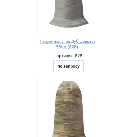
Наружный угол Дуб Эверест
58мм (828).
артикул:
828
по запросу