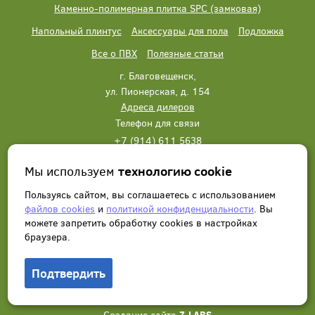
Каменно-полимерная плитка SPC (замковая)
Напольный плинтус
Аксессуары для пола
Подложка
Все о ПВХ
Полезные статьи
г. Благовещенск,
ул. Пионерская, д. 154
Адреса дилеров
Телефон для связи
+7 (914) 611 5638
+7 (914) 611 5638
Мы используем
технологию cookie
Написать нам
Заказать звонок
Пользуясь сайтом, вы соглашаетесь с использованием
файлов cookies
и
политикой конфиденциальности
. Вы
можете запретить обработку сookies в настройках
браузера.
Подтвердить
© 2012 - 2026, Wonderful Vinyl Floor. Все права защищены.
Создание сайта
Z-LABS