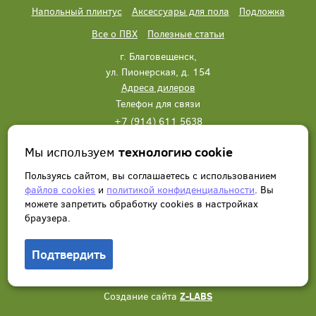
Напольный плинтус
Аксессуары для пола
Подложка
Все о ПВХ
Полезные статьи
г. Благовещенск,
ул. Пионерская, д. 154
Адреса дилеров
Телефон для связи
+7 (914) 611 5638
+7 (914) 611 5638
Мы используем
технологию cookie
Написать нам
Заказать звонок
Пользуясь сайтом, вы соглашаетесь с использованием
файлов cookies
и
политикой конфиденциальности
. Вы
можете запретить обработку сookies в настройках
браузера.
Подтвердить
© 2012 - 2026, Wonderful Vinyl Floor. Все права защищены.
Создание сайта
Z-LABS