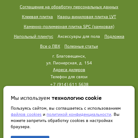
Соглашение на обработку персональных данных
Клеевая плитка
Кварц-виниловая плитка LVT
Каменно-полимерная плитка SPC (замковая)
Напольный плинтус
Аксессуары для пола
Подложка
Все о ПВХ
Полезные статьи
г. Благовещенск,
ул. Пионерская, д. 154
Адреса дилеров
Телефон для связи
+7 (914) 611 5638
+7 (914) 611 5638
Мы используем
технологию cookie
Написать нам
Заказать звонок
Пользуясь сайтом, вы соглашаетесь с использованием
файлов cookies
и
политикой конфиденциальности
. Вы
можете запретить обработку сookies в настройках
браузера.