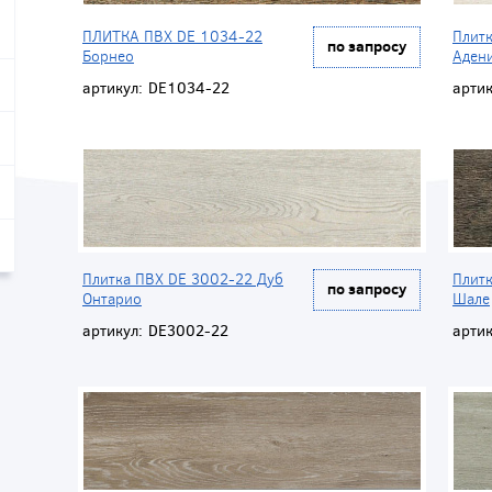
ПЛИТКА ПВХ DE 1034-22
Плит
по запросу
Борнео
Аден
артикул:
DE1034-22
артик
Плитка ПВХ DE 3002-22 Дуб
Плит
по запросу
Онтарио
Шале
артикул:
DE3002-22
артик