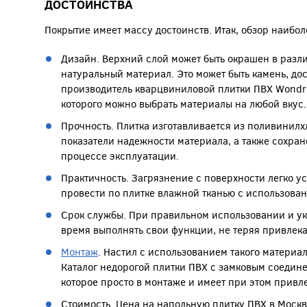
ДОСТОИНСТВА
Покрытие имеет массу достоинств. Итак, обзор наибол
Дизайн. Верхний слой может быть окрашен в разли
натуральный материал. Это может быть камень, доск
производитель кварцвиниловой плитки ПВХ Wondrefu
которого можно выбрать материалы на любой вкус.
Прочность. Плитка изготавливается из поливинилх
показатели надежности материала, а также сохра
процессе эксплуатации.
Практичность. Загрязнение с поверхности легко уст
провести по плитке влажной тканью с использова
Срок службы. При правильном использовании и ук
время выполнять свои функции, не теряя привлека
Монтаж
. Настил с использованием такого материал
Каталог недорогой плитки ПВХ с замковым соедин
которое просто в монтаже и имеет при этом прив
Стоимость. Цена на напольную плитку ПВХ в Моск