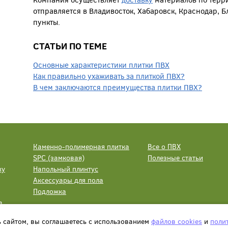
отправляется в Владивосток, Хабаровск, Краснодар, 
пункты.
СТАТЬИ ПО ТЕМЕ
Основные характеристики плитки ПВХ
Как правильно ухаживать за плиткой ПВХ?
В чем заключаются преимущества плитки ПВХ?
Каменно-полимерная плитка
Все о ПВХ
SPC (замковая)
Полезные статьи
ку
Напольный плинтус
Аксессуары для пола
Подложка
а
ь сайтом, вы соглашаетесь с использованием
файлов cookies
и
поли