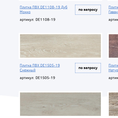
Плитка ПВХ DE1108-19 Дуб
Плит
по запросу
Мокко
Гаван
артикул:
DE1108-19
артик
Плитка ПВХ DE1505-19
Плит
по запросу
Снежный
Нату
артикул:
DE1505-19
артик