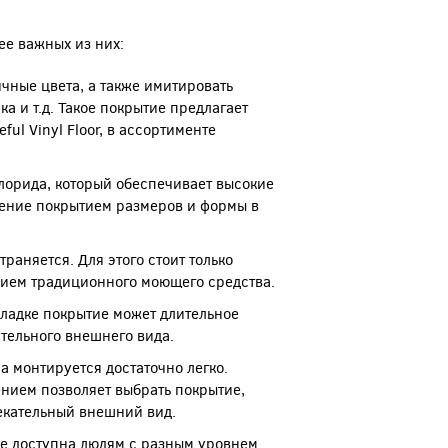
ее важных из них:
чные цвета, а также имитировать
а и т.д. Такое покрытие предлагает
l Vinyl Floor, в ассортименте
лорида, который обеспечивает высокие
нение покрытием размеров и формы в
раняется. Для этого стоит только
нием традиционного моющего средства.
ладке покрытие может длительное
тельного внешнего вида.
а монтируется достаточно легко.
ением позволяет выбрать покрытие,
лекательный внешний вид.
ве доступна людям с разным уровнем