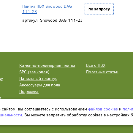
Плитка ПВХ Snowood DAG
по запросу
111-23
артикул:
Snowood DAG 111-23
Каменно-полимерная плитка
Все о ПВХ
SPC (замковая)
Полезные статьи
ку
Напольный плинтус
Аксессуары для пола
Подложка
а
ь сайтом, вы соглашаетесь с использованием
файлов cookies
и
поли
циальности
. Вы можете запретить обработку сookies в настройках 