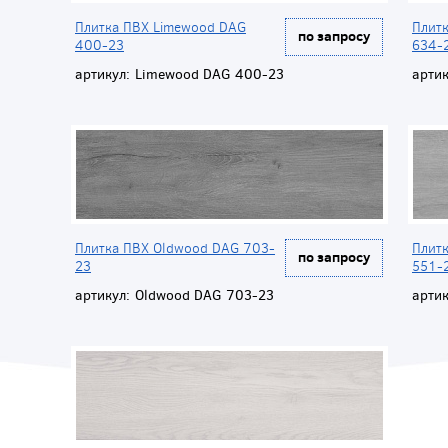
Плитка ПВХ Limewood DAG
Плит
по запросу
400-23
634-
артикул:
Limewood DAG 400-23
артик
Плитка ПВХ Oldwood DAG 703-
Плитк
по запросу
23
551-
артикул:
Oldwood DAG 703-23
артик