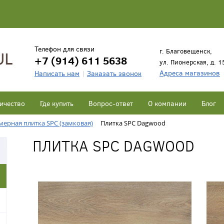
Телефон для связи
г. Благовещенск,
+7 (914) 611 5638
ул. Пионерская, д. 1
Адреса магазинов
Написать нам
Заказать звонок
ичество
Где купить
Вопрос-ответ
О компании
Блог
ерная плитка SPC (замковая)
Плитка SPC Dagwood
ПЛИТКА SPC DAGWOOD