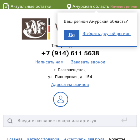
Актуальные остатки
Амурская область
Изменить регион
Ваш регион Амурская область?
Выбрать другой регион
Да
Телефон для связи
+7 (914) 611 5638
Написать нам
Заказать звонок
г. Благовещенск,
ул. Пионерская, д. 154
Адреса магазинов
↵
Главная
Каталог товаров
Аксессуары для пола
Розетты