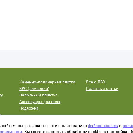
Каменно-полимерная плитка
Все о ПВХ
SPC (замковая)
Полезные статьи
ку
Напольный плинтус
Аксессуары для пола
Подложка
а
ь сайтом, вы соглашаетесь с использованием
файлов cookies
и
поли
циальности
. Вы можете запретить обработку сookies в настройках 