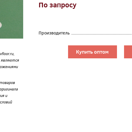
По запросу
Производитель
Купить оптом
loor.ru,
е являются
ложениями
 товаров
оригинала
ия и
словий