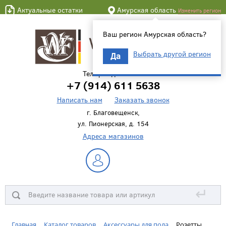
Актуальные остатки
Амурская область
Изменить регион
Ваш регион Амурская область?
Выбрать другой регион
Да
Телефон для связи
+7 (914) 611 5638
Написать нам
Заказать звонок
г. Благовещенск,
ул. Пионерская, д. 154
Адреса магазинов
↵
Главная
Каталог товаров
Аксессуары для пола
Розетты