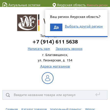
Актуальные остатки
Амурская область
Изменить регион
Ваш регион Амурская область?
Выбрать другой регион
Да
Телефон для связи
+7 (914) 611 5638
Написать нам
Заказать звонок
г. Благовещенск,
ул. Пионерская, д. 154
Адреса магазинов
↵
Главная
Каталог товаров
Напольный плинтус
Wimar