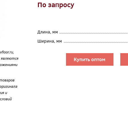
По запросу
Длина, мм
Ширина, мм
loor.ru,
е являются
Купить оптом
ложениями
 товаров
оригинала
ия и
словий