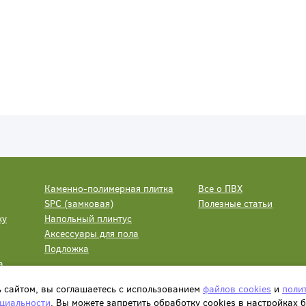
Каменно-полимерная плитка
Все о ПВХ
SPC (замковая)
Полезные статьи
ку
Напольный плинтус
Аксессуары для пола
Подложка
а
ь сайтом, вы соглашаетесь с использованием
файлов cookies
и
поли
циальности
. Вы можете запретить обработку сookies в настройках 