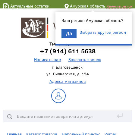
Актуальные остатки
Амурская область
Изменить регион
Ваш регион Амурская область?
Выбрать другой регион
Да
Телефон для связи
+7 (914) 611 5638
Написать нам
Заказать звонок
г. Благовещенск,
ул. Пионерская, д. 154
Адреса магазинов
↵
Главная
Каталог товаров
Напольный плинтус
Wimar