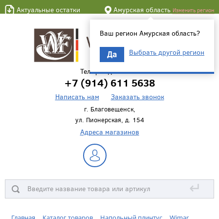
Актуальные остатки
Амурская область
Изменить регион
Ваш регион Амурская область?
Выбрать другой регион
Да
Телефон для связи
+7 (914) 611 5638
Написать нам
Заказать звонок
г. Благовещенск,
ул. Пионерская, д. 154
Адреса магазинов
↵
Главная
Каталог товаров
Напольный плинтус
Wimar